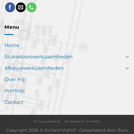
Menu
Home
Stukadoorswerkzaamheden
Afbouwwerkzaamheden
Over mij
Portfolio
Contact
Privacybeleid
Stukadoor Ermelo
Copyright 2026 © Richard Vrijhof - Gerealiseerd door
Buro